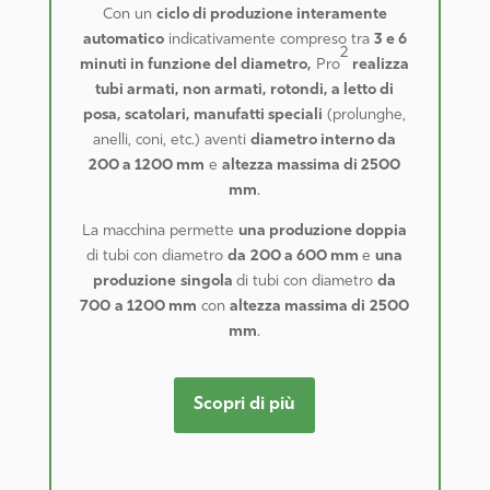
Con un
ciclo di produzione interamente
automatico
indicativamente compreso tra
3 e 6
2
minuti in funzione del diametro,
Pro
realizza
tubi armati, non armati, rotondi, a letto di
posa, scatolari, manufatti speciali
(prolunghe,
anelli, coni, etc.) aventi
diametro interno da
200 a 1200 mm
e
altezza massima di 2500
mm
.
La macchina permette
una produzione doppia
di tubi con diametro
da
200 a 600 mm
e
una
produzione
singola
di tubi con diametro
da
700
a 1200 mm
con
altezza massima di
2500
mm
.
Scopri di più