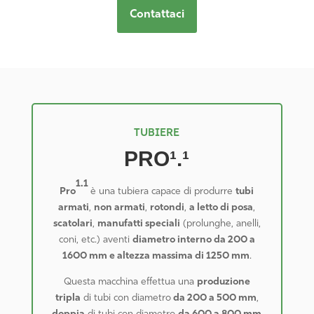
Contattaci
TUBIERE
PRO¹.¹
1.1
Pro
è una tubiera capace di produrre
tubi
armati
,
non armati
,
rotondi
,
a letto di posa
,
scatolari
,
manufatti speciali
(prolunghe, anelli,
coni, etc.) aventi
diametro interno da 200 a
1600 mm e altezza massima di 1250 mm
.
Questa macchina effettua una
produzione
tripla
di tubi con diametro
da 200 a 500 mm
,