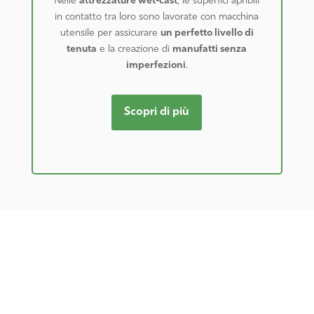
Nelle
attrezzature wet-cast
, le superfici apribili
in contatto tra loro sono lavorate con macchina
utensile per assicurare
un perfetto livello di
tenuta
e la creazione di
manufatti senza
imperfezioni
.
Scopri di più
CONTATTI
RICHIEDI SUBITO UN
PREVENTIVO!