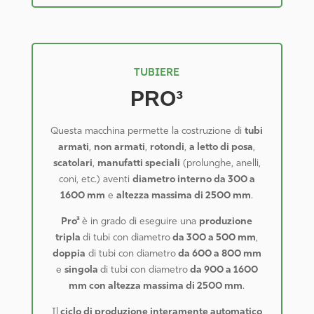
TUBIERE
PRO³
Questa macchina permette la costruzione di
tubi
armati
,
non armati
,
rotondi
,
a letto di posa
,
scatolari
,
manufatti speciali
(prolunghe, anelli,
coni, etc.) aventi
diametro interno da 300 a
1600 mm
e
altezza massima di 2500 mm
.
Pro³
è in grado di eseguire una
produzione
tripla
di tubi con diametro
da 300 a 500 mm
,
doppia
di tubi con diametro
da 600 a 800 mm
e
singola
di tubi con diametro
da 900 a 1600
mm con altezza massima di 2500 mm
.
Il
ciclo di produzione interamente automatico