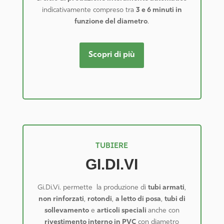
indicativamente compreso tra
3 e 6 minuti in
funzione del diametro
.
Scopri di più
TUBIERE
GI.DI.VI
Gi.Di.Vi. permette la produzione di
tubi armati
,
non rinforzati
,
rotondi
,
a letto di posa
,
tubi di
sollevamento
e
articoli speciali
anche con
rivestimento interno in PVC
con diametro