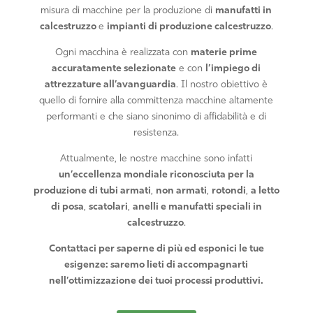
misura di macchine per la produzione di
manufatti in
calcestruzzo
e
impianti di produzione calcestruzzo
.
Ogni macchina è realizzata con
materie prime
accuratamente selezionate
e con
l’impiego di
attrezzature all’avanguardia
. Il nostro obiettivo è
quello di fornire alla committenza macchine altamente
performanti e che siano sinonimo di affidabilità e di
resistenza.
Attualmente, le nostre macchine sono infatti
un’eccellenza mondiale riconosciuta per la
produzione di tubi armati
,
non armati
,
rotondi
,
a letto
di posa
,
scatolari
,
anelli e manufatti speciali in
calcestruzzo
.
Contattaci per saperne di più ed esponici le tue
esigenze: saremo lieti di accompagnarti
nell’ottimizzazione dei tuoi processi produttivi.