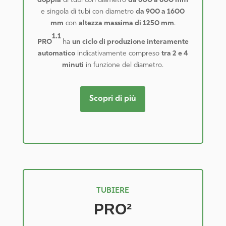
doppia
di tubi con diametro
da 600 a 800 mm
e singola di tubi con diametro
da 900 a 1600
mm
con
altezza massima di 1250 mm
.
1.1
PRO
ha
un ciclo di produzione interamente
automatico
indicativamente compreso
tra 2 e 4
minuti
in funzione del diametro.
Scopri di più
TUBIERE
PRO²