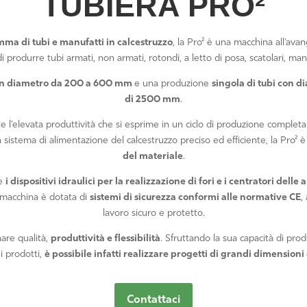
TUBIERA PRO²
ma di tubi e manufatti in calcestruzzo
, la Pro² è una macchina all’av
rodurre tubi armati, non armati, rotondi, a letto di posa, scatolari, manufa
con diametro da 200 a 600 mm
e una produzione
singola di tubi con 
di 2500 mm
.
e l’elevata produttività che si esprime in un ciclo di produzione comple
 sistema di alimentazione del calcestruzzo preciso ed efficiente, la Pro² è
del materiale
.
e
i dispositivi idraulici per la realizzazione di fori e i centratori delle
a macchina è dotata di
sistemi di sicurezza conformi alle normative CE
,
lavoro sicuro e protetto.
nare qualità,
produttività e flessibilità
. Sfruttando la sua capacità di prod
i prodotti,
è possibile infatti realizzare progetti di grandi dimensioni
Contattaci