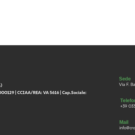
Sede
Via F. B
A)
0129 | CCIAA/REA: VA 5616 | Cap.Sociale:
Telef
+39 03
Mail
info@
cro