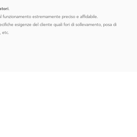
atori
.
dal funzionamento estremamente preciso e affidabile.
ecifiche esigenze del cliente quali fori di sollevamento, posa di
 etc.
TO UN