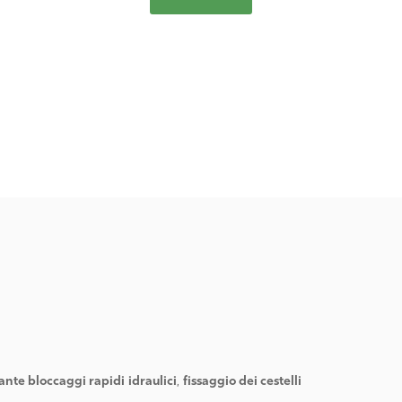
nte bloccaggi rapidi
idraulici
,
fissaggio dei cestelli