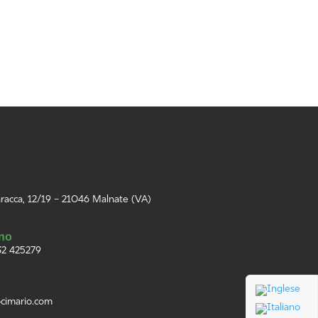
Invia
aracca, 12/19 – 21046 Malnate (VA)
ono
32 425279
ci
mario
.com