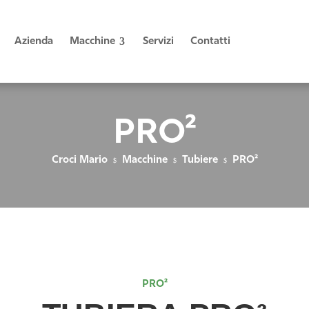
Azienda
Macchine
Servizi
Contatti
PRO²
Croci Mario
Macchine
Tubiere
PRO²
$
$
$
PRO²