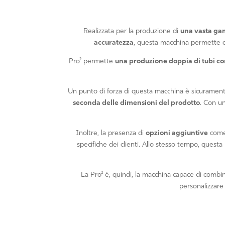
Realizzata per la produzione di
una vasta gam
accuratezza
, questa macchina permette di p
Pro² permette
una produzione doppia di tubi 
Un punto di forza di questa macchina è sicurament
seconda delle dimensioni del prodotto
. Con un
Inoltre, la presenza di
opzioni aggiuntive
com
specifiche dei clienti. Allo stesso tempo, quest
La Pro² è, quindi, la macchina capace di combi
personalizzare 