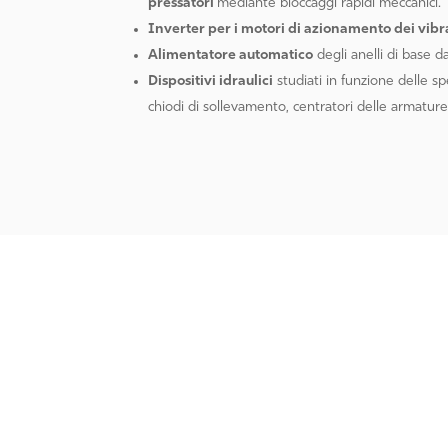
pressatori
mediante bloccaggi rapidi meccanici.
Inverter per i motori di azionamento dei vibr
Alimentatore automatico
degli anelli di base 
Dispositivi idraulici
studiati in funzione delle sp
chiodi di sollevamento, centratori delle armature,
CONTATTI
RICHIEDI SUBI
PREVENTIVO!